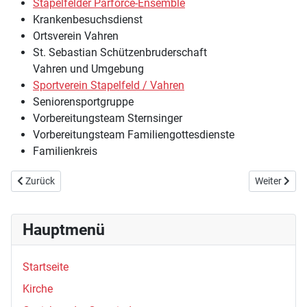
Stapelfelder Parforce-Ensemble
Krankenbesuchsdienst
Ortsverein Vahren
St. Sebastian Schützenbruderschaft
Vahren und Umgebung
Sportverein Stapelfeld / Vahren
Seniorensportgruppe
Vorbereitungsteam Sternsinger
Vorbereitungsteam Familiengottesdienste
Familienkreis
Vorheriger Beitrag: Download
Nächster Bei
Zurück
Weiter
Hauptmenü
Startseite
Kirche